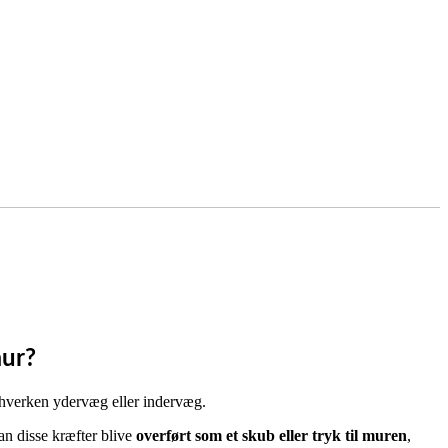
mur?
r hverken ydervæg eller indervæg.
an disse kræfter blive
overført som et skub eller tryk til muren
,