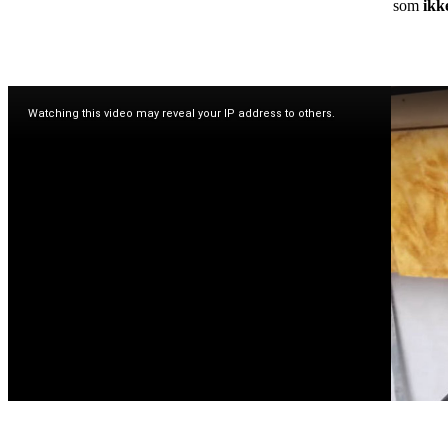
som
ikk