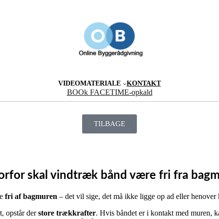
VIDEOMATERIALE
KONTAKT
BOOk FACETIME-opkald
TILBAGE
rfor skal vindtræk bånd være fri fra bag
re
fri af bagmuren
– det vil sige, det må ikke ligge op ad eller henove
t, opstår der
store trækkrafter
. Hvis båndet er i kontakt med muren, k