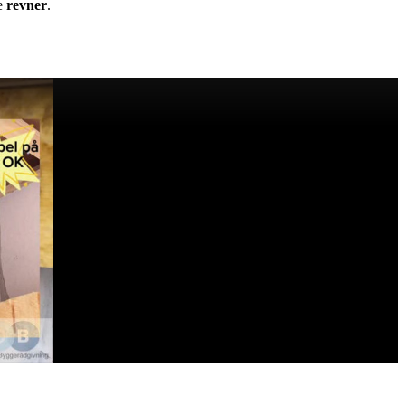
e
revner
.