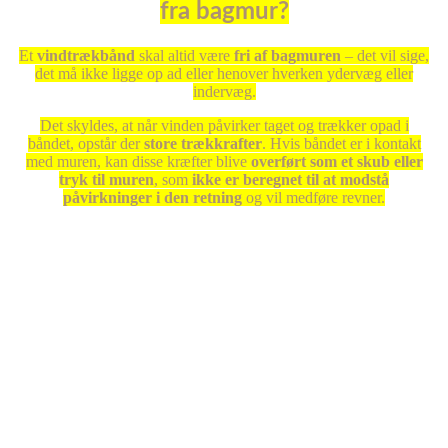
fra bagmur?
Et
vindtrækbånd
skal altid være
fri af bagmuren
– det vil sige,
det må ikke ligge op ad eller henover hverken ydervæg eller
indervæg.
Det skyldes, at når vinden påvirker taget og trækker opad i
båndet, opstår der
store trækkrafter
. Hvis båndet er i kontakt
med muren, kan disse kræfter blive
overført som et skub eller
tryk til muren
, som
ikke er beregnet til at modstå
påvirkninger i den retning
og vil medføre revner.