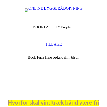
BOOk FACETIME-opkald
TILBAGE
Book FaceTime-opkald ifm. tilsyn
Hvorfor skal vindtræk bånd være fri