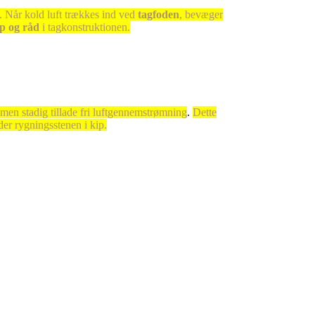
. Når kold luft trækkes ind ved
tagfoden
, bevæger
p og råd
i tagkonstruktionen.
 men stadig tillade fri luftgennemstrømning
.
Dette
er rygningsstenen i kip.