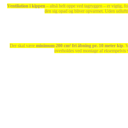
Ventilation i kippen
– altså helt oppe ved tagryggen – er vigtig, fo
den sig opad og bliver opvarmet. Uden udluftni
Der skal være
minimum 200 cm² fri åbning pr. 10 meter kip
. 
overholdes ved montage af eksempelvis ve