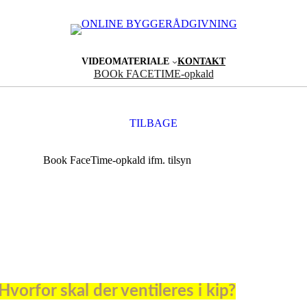
VIDEOMATERIALE
KONTAKT
BOOk FACETIME-opkald
TILBAGE
Book FaceTime-opkald ifm. tilsyn
Hvorfor skal der ventileres i kip?