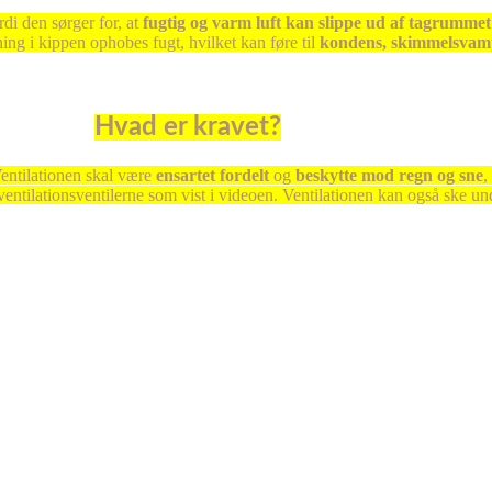
rdi den sørger for, at
fugtig og varm luft kan slippe ud af tagrummet
ng i kippen ophobes fugt, hvilket kan føre til
kondens, skimmelsvam
Hvad er kravet?
Ventilationen skal være
ensartet fordelt
og
beskytte mod regn og sne
,
ntilationsventilerne som vist i videoen. Ventilationen kan også ske und