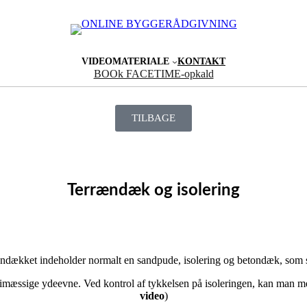
VIDEOMATERIALE
KONTAKT
BOOk FACETIME-opkald
TILBAGE
Terrændæk og isolering
ndækket indeholder normalt en sandpude, isolering og betondæk, som sa
imæssige ydeevne. Ved kontrol af tykkelsen på isoleringen, kan man me
video
)