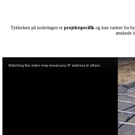
Tykkelsen på isoleringen er
projektspecifik
og kan variere fra by
ønskede i