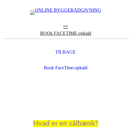
BOOk FACETIME-opkald
TILBAGE
Book FaceTime-opkald
Hvad er en sålbænk?