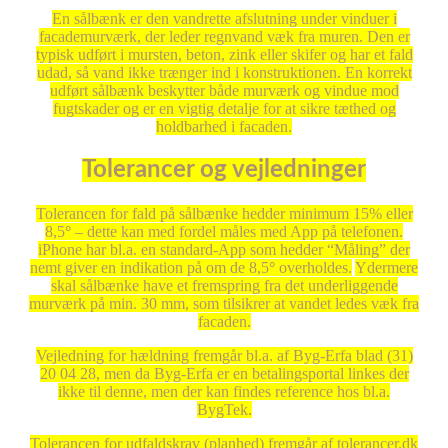
En sålbænk er den vandrette afslutning under vinduer i
facademurværk, der leder regnvand væk fra muren. Den er
typisk udført i mursten, beton, zink eller skifer og har et fald
udad, så vand ikke trænger ind i konstruktionen. En korrekt
udført sålbænk beskytter både murværk og vindue mod
fugtskader og er en vigtig detalje for at sikre tæthed og
holdbarhed i facaden.
Tolerancer og vejledninger
Tolerancen for fald på sålbænke hedder minimum 15% eller
8,5
°
– dette kan med fordel måles med App på telefonen.
iPhone har bl.a. en standard-App som hedder “Måling” der
nemt giver en indikation på om de 8,5
°
overholdes.
Ydermere
skal sålbænke have et fremspring fra det underliggende
murværk på min. 30 mm, som tilsikrer at vandet ledes væk fra
facaden.
Vejledning for hældning fremgår bl.a. af Byg-Erfa blad (31)
20 04 28, men da Byg-Erfa er en betalingsportal linkes der
ikke til denne, men der kan findes reference hos bl.a.
BygTek.
Tolerancen for udfaldskrav (planhed) fremgår af tolerancer.dk