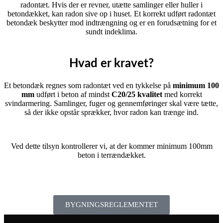
radontæt. Hvis der er revner, utætte samlinger eller huller i
betondækket, kan radon sive op i huset. Et korrekt udført radontæt
betondæk beskytter mod indtrængning og er en forudsætning for et
sundt indeklima.
Hvad er kravet?
Et betondæk regnes som radontæt ved en tykkelse på
minimum 100
mm
udført i beton af mindst
C20/25 kvalitet
med korrekt
svindarmering. Samlinger, fuger og gennemføringer skal være tætte,
så der ikke opstår sprækker, hvor radon kan trænge ind.
Ved dette tilsyn kontrollerer vi, at der kommer minimum 100mm
beton i terrændækket.
BYGNINGSREGLEMENTET