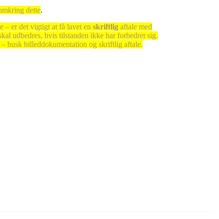
omkring dette
.
 – er det vigtigt at få lavet en
skriftlig
aftale med
al udbedres, hvis tilstanden ikke har forbedret sig.
– husk billeddokumentation og skriftlig aftale.