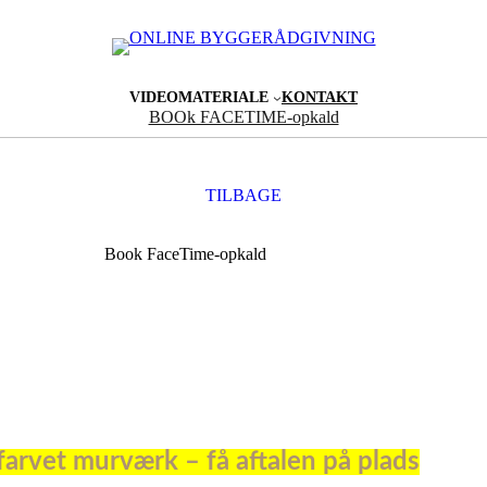
VIDEOMATERIALE
KONTAKT
BOOk FACETIME-opkald
TILBAGE
Book FaceTime-opkald
arvet murværk – få aftalen på plads