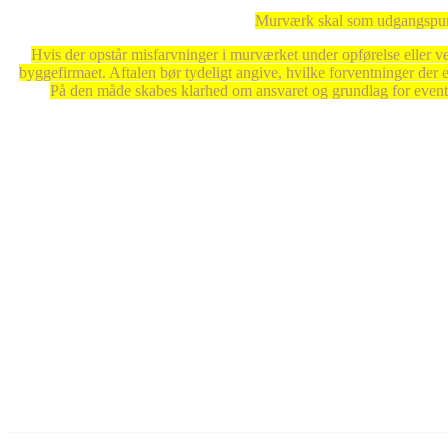
Murværk skal som udgangspunkt 
Hvis der opstår misfarvninger i murværket under opførelse eller ved 
byggefirmaet. Aftalen bør tydeligt angive, hvilke forventninger der
På den måde skabes klarhed om ansvaret og grundlag for eventuel