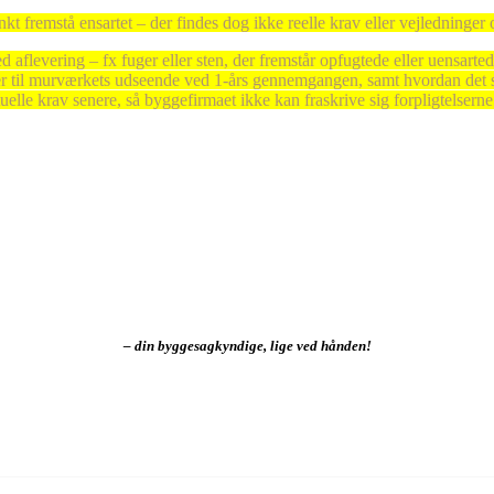
fremstå ensartet – der findes dog ikke reelle krav eller vejledninger 
aflevering – fx fuger eller sten, der fremstår opfugtede eller uensartede
 er til murværkets udseende ved 1-års gennemgangen, samt hvordan det sk
le krav senere, så byggefirmaet ikke kan fraskrive sig forpligtelserne 
– din byggesagkyndige, lige ved hånden!